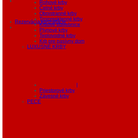
Rohové krby
Čelné krby
Obojstranné krby
Trojpresklenné krby
Rezervácia konzultácie
Krbové stavebnice
Plynové krby
Teplovodné krby
Krb pre pasívny dom
LUXUSNÉ KRBY
|
Priestorové krby
Závesné krby
PECE