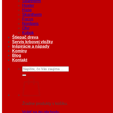
Spartherm
Hoxter
Hase
Skantherm
Focus
Nordpeis
Ofyr
Kobok
Štiepač dreva
Servis krbovej vložky
Inšpirácie a nápady
Komíny
Blog
Kontakt
Hľadať:
Žiadne produkty v košíku.
Vrátiť sa do obchodu