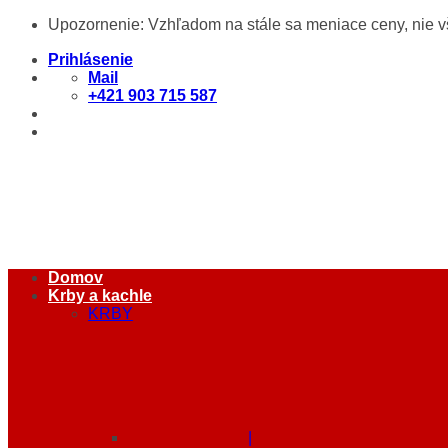
Skip
Upozornenie: Vzhľadom na stále sa meniace ceny, nie 
to
content
Prihlásenie
Mail
+421 903 715 587
Domov
Krby a kachle
KRBY
|