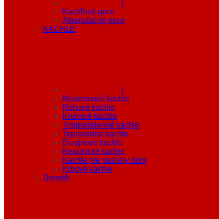
|
Kachľové pece
Akumulačné pece
KACHLE
|
Mastencové kachle
Rohové kachle
Kruhové kachle
Trojpresklenné kachle
Teplovodné kachle
Dizajnové kachle
Keramické kachle
Kachle pre pasívny dom
Krbové kachle
Drevník