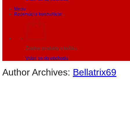
Menu
Rezervácia konzultácie
Žiadne produkty v košíku.
Vrátiť sa do obchodu
Author Archives:
Bellatrix69