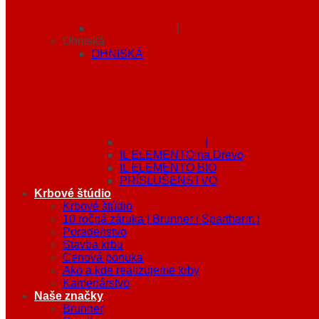
|
Ohniská
OHNISKÁ
|
IL ELEMENTO na Drevo
IL ELEMENTO BIO
PRÍSLUŠENSTVO
Krbové štúdio
Krbové štúdio
10 ročná záruka | Brunner | Spartherm |
Poradenstvo
Stavba krbu
Cenová ponuka
Ako a kde realizujeme krby
Kamenárstvo
Naše značky
Brunner