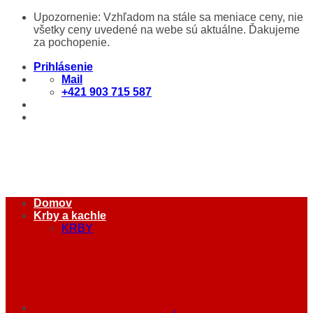
Skip
Upozornenie: Vzhľadom na stále sa meniace ceny, nie
to
všetky ceny uvedené na webe sú aktuálne. Ďakujeme
content
za pochopenie.
Prihlásenie
Mail
+421 903 715 587
Domov
Krby a kachle
KRBY