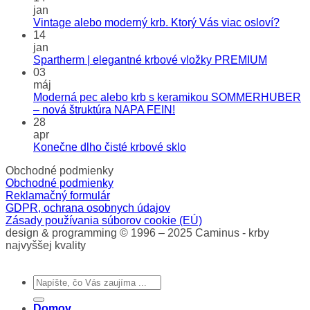
jan
Vintage alebo moderný krb. Ktorý Vás viac osloví?
14
jan
Spartherm | elegantné krbové vložky PREMIUM
03
máj
Moderná pec alebo krb s keramikou SOMMERHUBER
– nová štruktúra NAPA FEIN!
28
apr
Konečne dlho čisté krbové sklo
Obchodné podmienky
Obchodné podmienky
Reklamačný formulár
GDPR, ochrana osobnych údajov
Zásady používania súborov cookie (EÚ)
design & programming © 1996 – 2025 Caminus - krby
najvyššej kvality
Hľadať:
Domov