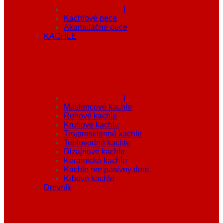
|
Kachľové pece
Akumulačné pece
KACHLE
|
Mastencové kachle
Rohové kachle
Kruhové kachle
Trojpresklenné kachle
Teplovodné kachle
Dizajnové kachle
Keramické kachle
Kachle pre pasívny dom
Krbové kachle
Drevník