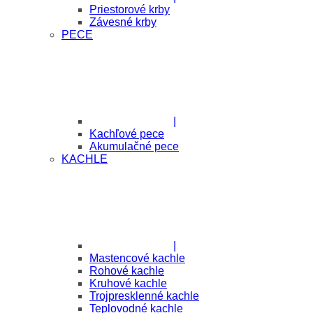
Priestorové krby
Závesné krby
PECE
|
Kachľové pece
Akumulačné pece
KACHLE
|
Mastencové kachle
Rohové kachle
Kruhové kachle
Trojpresklenné kachle
Teplovodné kachle