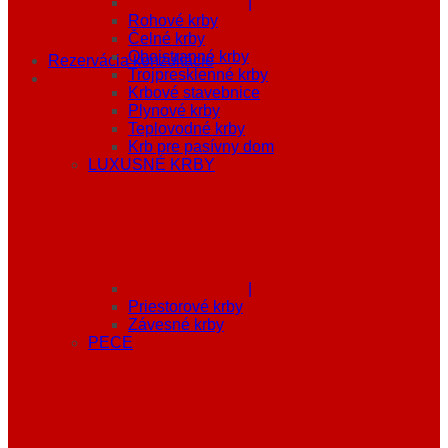
|
Rohové krby
Čelné krby
Obojstranné krby
Rezervácia konzultácie
Trojpresklenné krby
Krbové stavebnice
Plynové krby
Teplovodné krby
Krb pre pasívny dom
LUXUSNÉ KRBY
|
Priestorové krby
Závesné krby
PECE