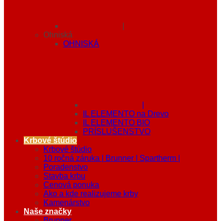
|
Ohniská
OHNISKÁ
|
IL ELEMENTO na Drevo
IL ELEMENTO BIO
PRÍSLUŠENSTVO
Krbové štúdio
Krbové štúdio
10 ročná záruka | Brunner | Spartherm |
Poradenstvo
Stavba krbu
Cenová ponuka
Ako a kde realizujeme krby
Kamenárstvo
Naše značky
Brunner