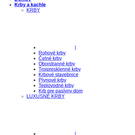
Krby a kachle
KRBY
|
Rohové krby
Čelné krby
Obojstranné krby
Trojpresklenné krby
Krbové stavebnice
Plynové krby
Teplovodné krby
Krb pre pasívny dom
LUXUSNÉ KRBY
|