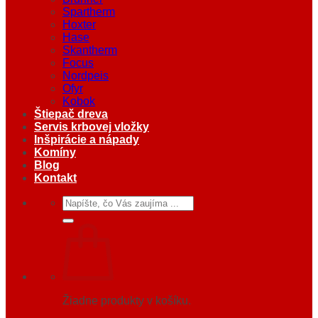
Spartherm
Hoxter
Hase
Skantherm
Focus
Nordpeis
Ofyr
Kobok
Štiepač dreva
Servis krbovej vložky
Inšpirácie a nápady
Komíny
Blog
Kontakt
Hľadať:
Žiadne produkty v košíku.