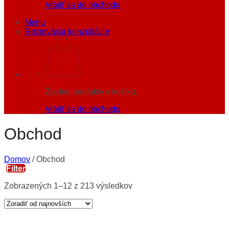
Vrátiť sa do obchodu
Menu
Rezervácia konzultácie
Žiadne produkty v košíku.
Vrátiť sa do obchodu
Obchod
Domov
/
Obchod
Filter
Zobrazených 1–12 z 213 výsledkov