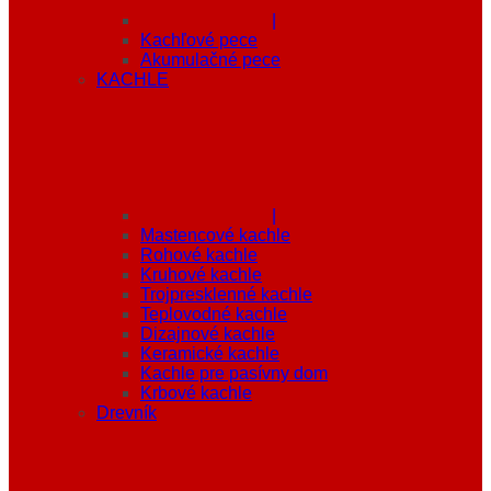
|
Kachľové pece
Akumulačné pece
KACHLE
|
Mastencové kachle
Rohové kachle
Kruhové kachle
Trojpresklenné kachle
Teplovodné kachle
Dizajnové kachle
Keramické kachle
Kachle pre pasívny dom
Krbové kachle
Drevník