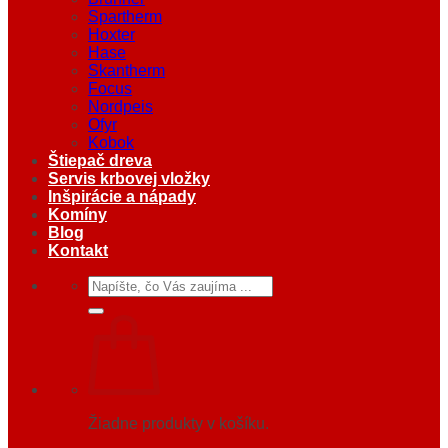
Spartherm
Hoxter
Hase
Skantherm
Focus
Nordpeis
Ofyr
Kobok
Štiepač dreva
Servis krbovej vložky
Inšpirácie a nápady
Komíny
Blog
Kontakt
Hľadať:
Žiadne produkty v košíku.