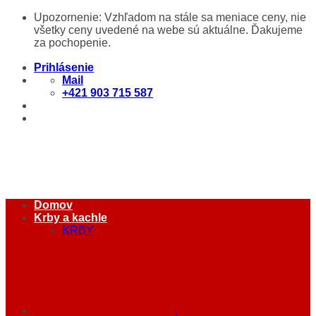
Skip
Upozornenie: Vzhľadom na stále sa meniace ceny, nie
to
všetky ceny uvedené na webe sú aktuálne. Ďakujeme
content
za pochopenie.
Prihlásenie
Mail
+421 903 715 587
Domov
Krby a kachle
KRBY