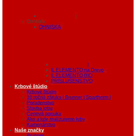
|
Ohniská
OHNISKÁ
|
IL ELEMENTO na Drevo
IL ELEMENTO BIO
PRÍSLUŠENSTVO
Krbové štúdio
Krbové štúdio
10 ročná záruka | Brunner | Spartherm |
Poradenstvo
Stavba krbu
Cenová ponuka
Ako a kde realizujeme krby
Kamenárstvo
Naše značky
Brunner