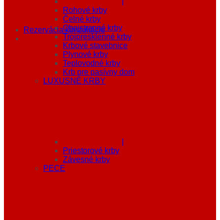
|
Rohové krby
Čelné krby
Obojstranné krby
Rezervácia konzultácie
Trojpresklenné krby
Krbové stavebnice
Plynové krby
Teplovodné krby
Krb pre pasívny dom
LUXUSNÉ KRBY
|
Priestorové krby
Závesné krby
PECE