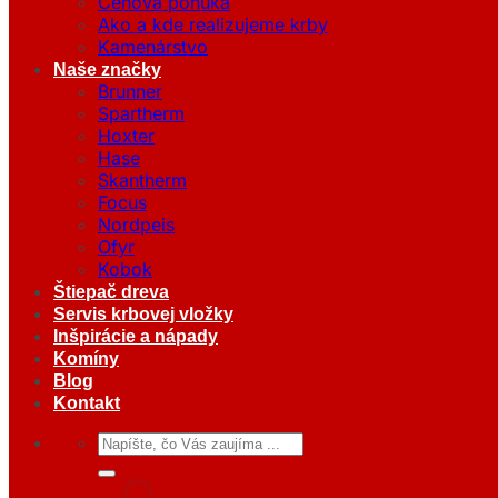
Cenová ponuka
Ako a kde realizujeme krby
Kamenárstvo
Naše značky
Brunner
Spartherm
Hoxter
Hase
Skantherm
Focus
Nordpeis
Ofyr
Kobok
Štiepač dreva
Servis krbovej vložky
Inšpirácie a nápady
Komíny
Blog
Kontakt
Hľadať: