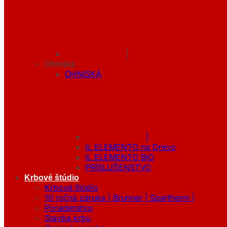
|
Ohniská
OHNISKÁ
|
IL ELEMENTO na Drevo
IL ELEMENTO BIO
PRÍSLUŠENSTVO
Krbové štúdio
Krbové štúdio
10 ročná záruka | Brunner | Spartherm |
Poradenstvo
Stavba krbu