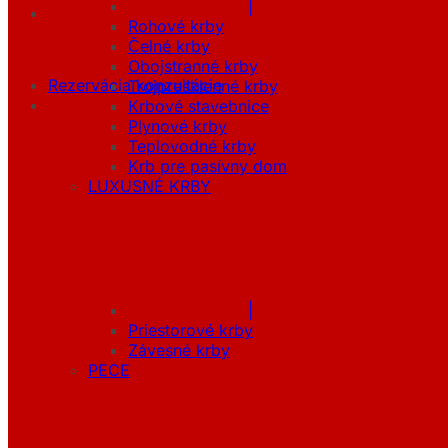
|
Rohové krby
Čelné krby
Obojstranné krby
Rezervácia konzultácie
Trojpresklenné krby
Krbové stavebnice
Plynové krby
Teplovodné krby
Krb pre pasívny dom
LUXUSNÉ KRBY
|
Priestorové krby
Závesné krby
PECE