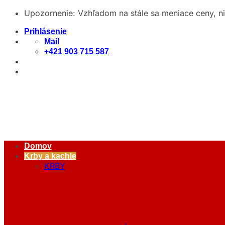
Skip
Upozornenie: Vzhľadom na stále sa meniace ceny, n
to
Prihlásenie
content
Mail
+421 903 715 587
Domov
Krby a kachle
KRBY