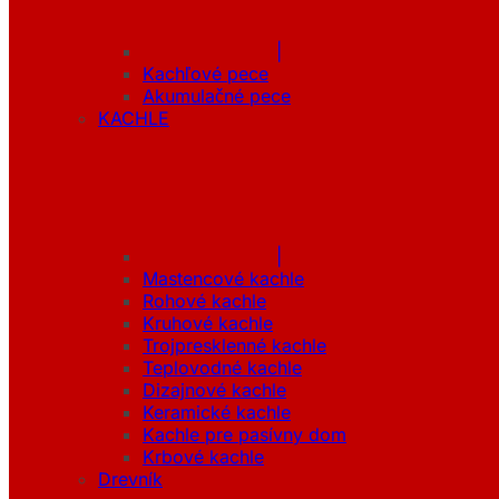
|
Kachľové pece
Akumulačné pece
KACHLE
|
Mastencové kachle
Rohové kachle
Kruhové kachle
Trojpresklenné kachle
Teplovodné kachle
Dizajnové kachle
Keramické kachle
Kachle pre pasívny dom
Krbové kachle
Drevník