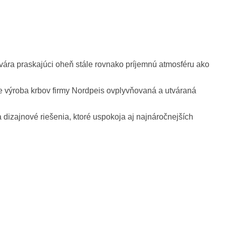
ára praskajúci oheň stále rovnako príjemnú atmosféru ako
e výroba krbov firmy Nordpeis ovplyvňovaná a utváraná
 dizajnové riešenia, ktoré uspokoja aj najnáročnejších