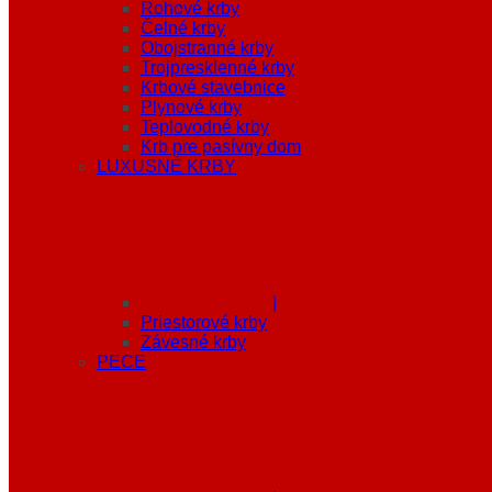
Rohové krby
Čelné krby
Obojstranné krby
Trojpresklenné krby
Krbové stavebnice
Plynové krby
Teplovodné krby
Krb pre pasívny dom
LUXUSNÉ KRBY
|
Priestorové krby
Závesné krby
PECE