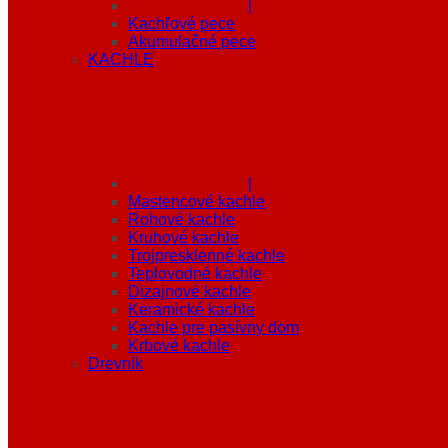
|
Kachľové pece
Akumulačné pece
KACHLE
|
Mastencové kachle
Rohové kachle
Kruhové kachle
Trojpresklenné kachle
Teplovodné kachle
Dizajnové kachle
Keramické kachle
Kachle pre pasívny dom
Krbové kachle
Drevník