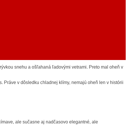
ikrývkou snehu a ošľahaná ľadovými vetrami. Preto mal oheň v
s. Práve v dôsledku chladnej klímy, nemajú oheň len v histórii
aujímave, ale sučasne aj nadčasovo elegantné, ale