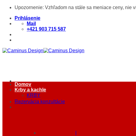
Skip
Upozornenie: Vzhľadom na stále sa meniace ceny, nie 
to
content
Prihlásenie
Mail
+421 903 715 587
Domov
Krby a kachle
KRBY
Rezervácia konzultácie
|