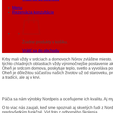
Menu
Rezervácia konzultácie
Žiadne produkty v košíku.
Vrátiť sa do obchodu
Krby mali vždy v srdciach a domovoch Nórov zvláštne miesto. 
týchto chladných oblastiach vždy výnimočnejšie postavenie ak
Oheň je srdcom domova, poskytuje teplo, svetlo a vyvoláva po
Oheň je dôležitou súčasťou našich životov už od staroveku, pre
a tradícii, ale aj v krvi.
Páčia sa nám výrobky Nordpeis a oceňujeme ich kvalitu. Aj m
O to viac nás zaujali, keď sme spoznali aj skvelých ľudi z Nor
predovšetkým funkčné. Vid foto z odborného školenia