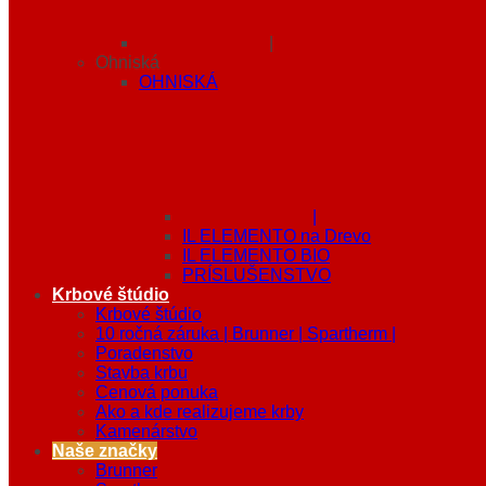
|
Ohniská
OHNISKÁ
|
IL ELEMENTO na Drevo
IL ELEMENTO BIO
PRÍSLUŠENSTVO
Krbové štúdio
Krbové štúdio
10 ročná záruka | Brunner | Spartherm |
Poradenstvo
Stavba krbu
Cenová ponuka
Ako a kde realizujeme krby
Kamenárstvo
Naše značky
Brunner