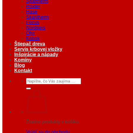
Spartherm
Hoxter
Hase
Skantherm
Focus
Nordpeis
Ofyr
Kobok
Štiepač dreva
Servis krbovej vložky
Inšpirácie a nápady
Komíny
Blog
Kontakt
Hľadať:
Žiadne produkty v košíku.
Vrátiť sa do obchodu