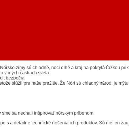
Nórske zimy sú chladné, noci dlhé a krajina pokrytá ťažkou pr
o v iných častiach sveta.
cit bezpečia.
tože slúžil pre naše prežitie. Že Nóri sú chladný národ, je mýtu
y sme sa nechali inšpirovať nórskym príbehom.
dpeis a detailne technické riešenia ich produktov. Sú nie len z