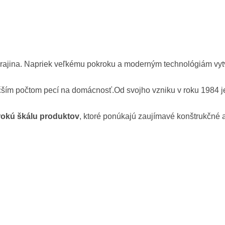
rajina. Napriek veľkému pokroku a moderným technológiám vytv
čším počtom pecí na domácnosť.Od svojho vzniku v roku 1984 j
rokú škálu produktov
, ktoré ponúkajú zaujímavé konštrukčné a