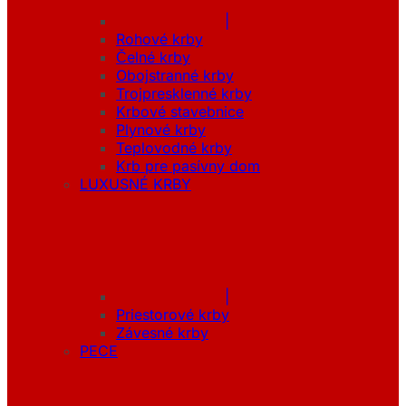
|
Rohové krby
Čelné krby
Obojstranné krby
Trojpresklenné krby
Krbové stavebnice
Plynové krby
Teplovodné krby
Krb pre pasívny dom
LUXUSNÉ KRBY
|
Priestorové krby
Závesné krby
PECE