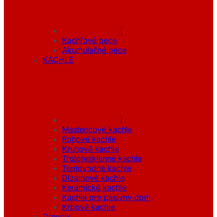
|
Kachľové pece
Akumulačné pece
KACHLE
|
Mastencové kachle
Rohové kachle
Kruhové kachle
Trojpresklenné kachle
Teplovodné kachle
Dizajnové kachle
Keramické kachle
Kachle pre pasívny dom
Krbové kachle
Drevník