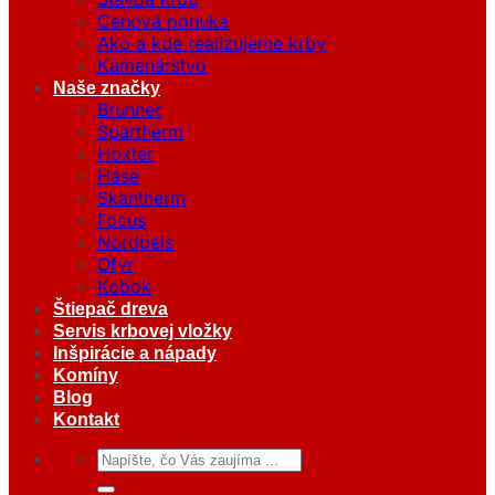
Cenová ponuka
Ako a kde realizujeme krby
Kamenárstvo
Naše značky
Brunner
Spartherm
Hoxter
Hase
Skantherm
Focus
Nordpeis
Ofyr
Kobok
Štiepač dreva
Servis krbovej vložky
Inšpirácie a nápady
Komíny
Blog
Kontakt
Hľadať: