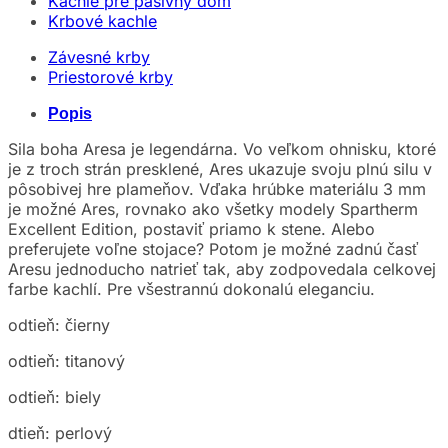
Kachle pre pasívny dom
Krbové kachle
Závesné krby
Priestorové krby
Popis
Sila boha Aresa je legendárna. Vo veľkom ohnisku, ktoré
je z troch strán presklené, Ares ukazuje svoju plnú silu v
pôsobivej hre plameňov. Vďaka hrúbke materiálu 3 mm
je možné Ares, rovnako ako všetky modely Spartherm
Excellent Edition, postaviť priamo k stene. Alebo
preferujete voľne stojace? Potom je možné zadnú časť
Aresu jednoducho natrieť tak, aby zodpovedala celkovej
farbe kachlí. Pre všestrannú dokonalú eleganciu.
odtieň: čierny
odtieň: titanový
odtieň: biely
dtieň: perlový