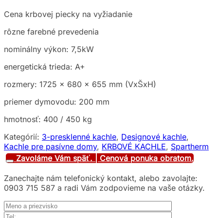
Cena krbovej piecky na vyžiadanie
rôzne farebné prevedenia
nominálny výkon: 7,5kW
energetická trieda: A+
rozmery: 1725 x 680 x 655 mm (VxŠxH)
priemer dymovodu: 200 mm
hmotnosť: 400 / 450 kg
Kategórií:
3-presklenné kachle
,
Designové kachle
,
Kachle pre pasívne domy
,
KRBOVÉ KACHLE
,
Spartherm
Zavoláme Vám späť. | Cenová ponuka obratom.
Zanechajte nám telefonický kontakt, alebo zavolajte:
0903 715 587 a radi Vám zodpovieme na vaše otázky.