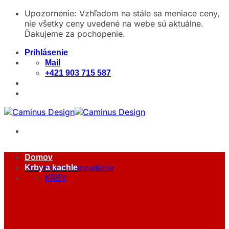
Skip
Upozornenie: Vzhľadom na stále sa meniace ceny,
to
nie všetky ceny uvedené na webe sú aktuálne.
content
Ďakujeme za pochopenie.
Prihlásenie
Mail
+421 903 715 587
Domov
Rezervácia konzultácie
Krby a kachle
KRBY