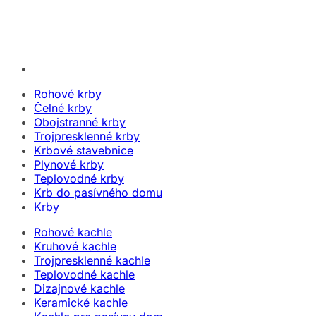
Rohové krby
Čelné krby
Obojstranné krby
Trojpresklenné krby
Krbové stavebnice
Plynové krby
Teplovodné krby
Krb do pasívného domu
Krby
Rohové kachle
Kruhové kachle
Trojpresklenné kachle
Teplovodné kachle
Dizajnové kachle
Keramické kachle