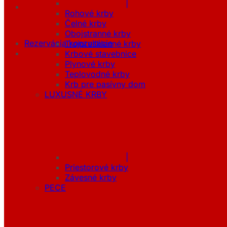
|
Rohové krby
Čelné krby
Obojstranné krby
Rezervácia konzultácie
Trojpresklenné krby
Krbové stavebnice
Plynové krby
Teplovodné krby
Krb pre pasívny dom
LUXUSNÉ KRBY
|
Priestorové krby
Závesné krby
PECE