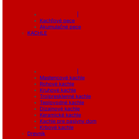
|
Kachľové pece
Akumulačné pece
KACHLE
|
Mastencové kachle
Rohové kachle
Kruhové kachle
Trojpresklenné kachle
Teplovodné kachle
Dizajnové kachle
Keramické kachle
Kachle pre pasívny dom
Krbové kachle
Drevník