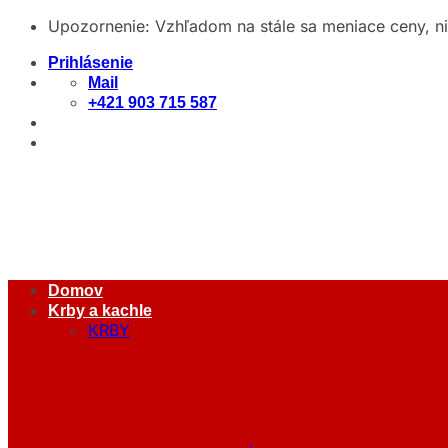
Skip
Upozornenie: Vzhľadom na stále sa meniace ceny, n
to
Prihlásenie
content
Mail
+421 903 715 587
Domov
Krby a kachle
KRBY