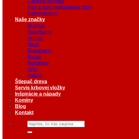
Cenová ponuka
Ako a kde realizujeme krby
Kamenárstvo
Naše značky
Brunner
Spartherm
Hoxter
Hase
Skantherm
Focus
Nordpeis
Ofyr
Kobok
Štiepač dreva
Servis krbovej vložky
Inšpirácie a nápady
Komíny
Blog
Kontakt
Hľadať: