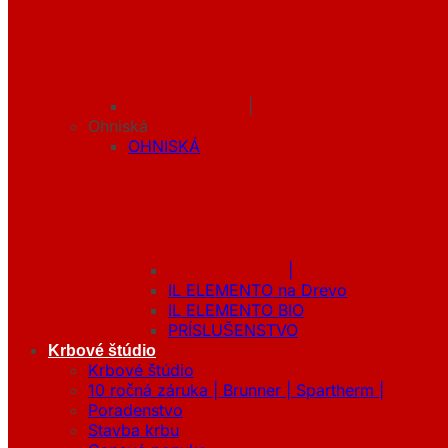
|
Ohniská
OHNISKÁ
|
IL ELEMENTO na Drevo
IL ELEMENTO BIO
PRÍSLUŠENSTVO
Krbové štúdio
Krbové štúdio
10 ročná záruka | Brunner | Spartherm |
Poradenstvo
Stavba krbu