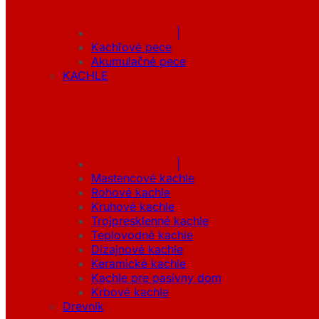
|
Kachľové pece
Akumulačné pece
KACHLE
|
Mastencové kachle
Rohové kachle
Kruhové kachle
Trojpresklenné kachle
Teplovodné kachle
Dizajnové kachle
Keramické kachle
Kachle pre pasívny dom
Krbové kachle
Drevník