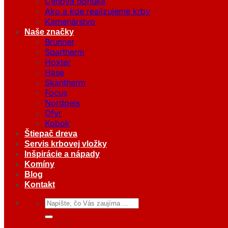
Cenová ponuka
Ako a kde realizujeme krby
Kamenárstvo
Naše značky
Brunner
Spartherm
Hoxter
Hase
Skantherm
Focus
Nordpeis
Ofyr
Kobok
Štiepač dreva
Servis krbovej vložky
Inšpirácie a nápady
Komíny
Blog
Kontakt
Hľadať: