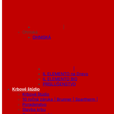
|
Ohniská
OHNISKÁ
|
IL ELEMENTO na Drevo
IL ELEMENTO BIO
PRÍSLUŠENSTVO
Krbové štúdio
Krbové štúdio
10 ročná záruka | Brunner | Spartherm |
Poradenstvo
Stavba krbu