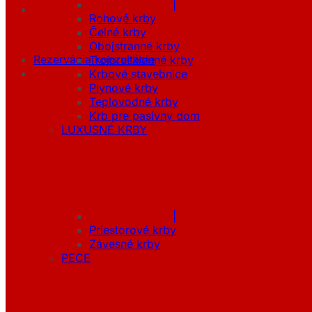
|
Rohové krby
Čelné krby
Obojstranné krby
Rezervácia konzultácie
Trojpresklenné krby
Krbové stavebnice
Plynové krby
Teplovodné krby
Krb pre pasívny dom
LUXUSNÉ KRBY
|
Priestorové krby
Závesné krby
PECE