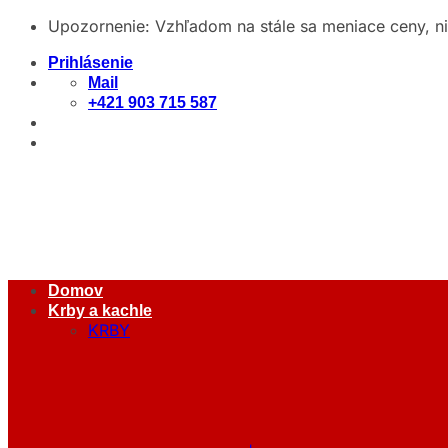
Skip
Upozornenie: Vzhľadom na stále sa meniace ceny, n
to
Prihlásenie
content
Mail
+421 903 715 587
Domov
Krby a kachle
KRBY