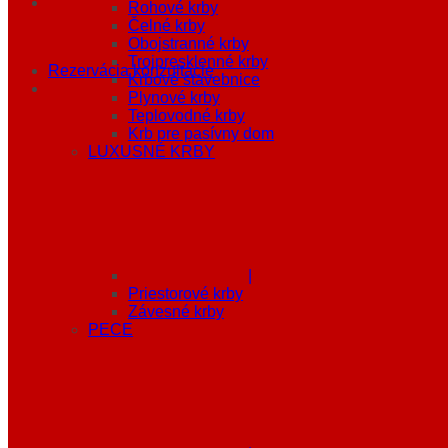
Rohové krby
Čelné krby
Obojstranné krby
Trojpresklenné krby
Rezervácia konzultácie
Krbové stavebnice
Plynové krby
Teplovodné krby
Krb pre pasívny dom
LUXUSNÉ KRBY
|
Priestorové krby
Závesné krby
PECE