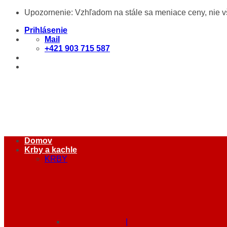
Skip
Upozornenie: Vzhľadom na stále sa meniace ceny, nie 
to
content
Prihlásenie
Mail
+421 903 715 587
Domov
Krby a kachle
KRBY
|