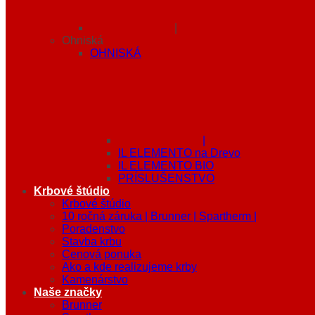
|
Ohniská
OHNISKÁ
|
IL ELEMENTO na Drevo
IL ELEMENTO BIO
PRÍSLUŠENSTVO
Krbové štúdio
Krbové štúdio
10 ročná záruka | Brunner | Spartherm |
Poradenstvo
Stavba krbu
Cenová ponuka
Ako a kde realizujeme krby
Kamenárstvo
Naše značky
Brunner