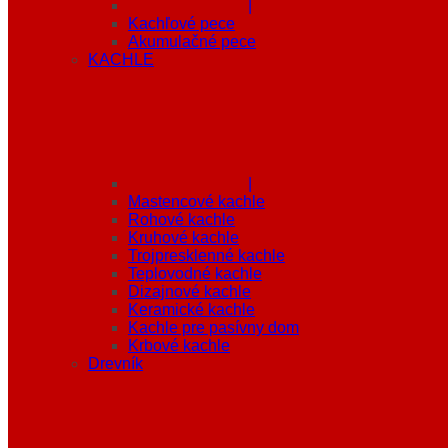
|
Kachľové pece
Akumulačné pece
KACHLE
|
Mastencové kachle
Rohové kachle
Kruhové kachle
Trojpresklenné kachle
Teplovodné kachle
Dizajnové kachle
Keramické kachle
Kachle pre pasívny dom
Krbové kachle
Drevník