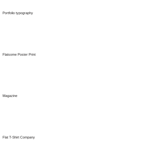
Portfolio typography
Design
Flatsome Poster Print
Design
Magazine
Design
Flat T-Shirt Company