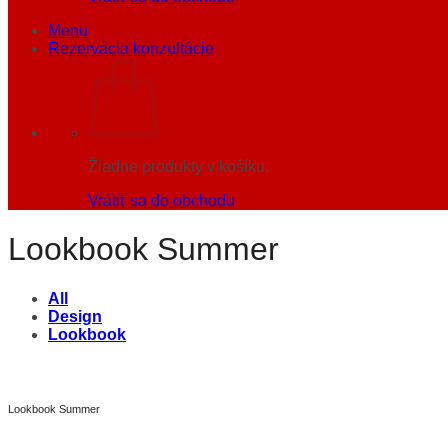
Menu
Rezervácia konzultácie
Žiadne produkty v košíku.
Vrátiť sa do obchodu
Lookbook Summer
All
Design
Lookbook
Lookbook Summer