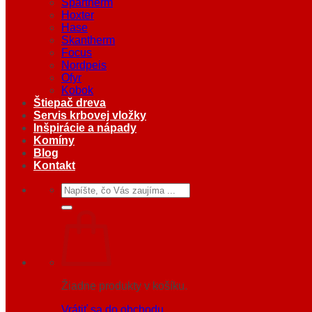
Spartherm
Hoxter
Hase
Skantherm
Focus
Nordpeis
Ofyr
Kobok
Štiepač dreva
Servis krbovej vložky
Inšpirácie a nápady
Komíny
Blog
Kontakt
Hľadať:
Žiadne produkty v košíku.
Vrátiť sa do obchodu