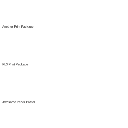
Lookbook
Another Print Package
Design
FL3 Print Package
Design
Awesome Pencil Poster
Design