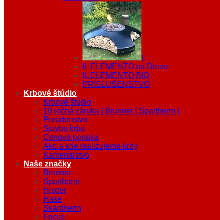
|
IL ELEMENTO na Drevo
IL ELEMENTO BIO
PRÍSLUŠENSTVO
Krbové štúdio
Krbové štúdio
10 ročná záruka | Brunner | Spartherm |
Poradenstvo
Stavba krbu
Cenová ponuka
Ako a kde realizujeme krby
Kamenárstvo
Naše značky
Brunner
Spartherm
Hoxter
Hase
Skantherm
Focus