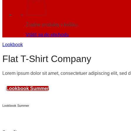
Žiadne produkty v košíku.
Vrátiť sa do obchodu
Lookbook
Flat T-Shirt Company
Lorem ipsum dolor sit amet, consectetuer adipiscing elit, sed
Lookbook Summer
Lookbook Summer
Lookbook