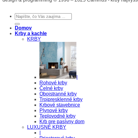
Hľadať:
Domov
Krby a kachle
KRBY
|
Rohové krby
Čelné krby
Obojstranné krby
Trojpresklenné krby
Krbové stavebnice
Plynové krby
Teplovodné krby
Krb pre pasívny dom
LUXUSNÉ KRBY
|