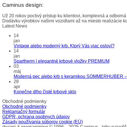
Caminus design:
Už 20 rokov poctivý prístup ku klientovi, komplexná a odborná 
Dodávku výrobkov našimi vozidlami až na miesto realizácie k
Latest News
14
jan
Vintage alebo moderný krb. Ktorý Vás viac osloví?
14
jan
Spartherm | elegantné krbové vložky PREMIUM
03
máj
Moderná pec alebo krb s keramikou SOMMERHUBER – 
28
apr
Konečne dlho čisté krbové sklo
Obchodné podmienky
Obchodné podmienky
Reklamačný formulár
GDPR, ochrana osobnych údajov
Zásady používania súborov cookie (EÚ)
design & programming © 1996 – 2025 Caminus - krby najvyšše