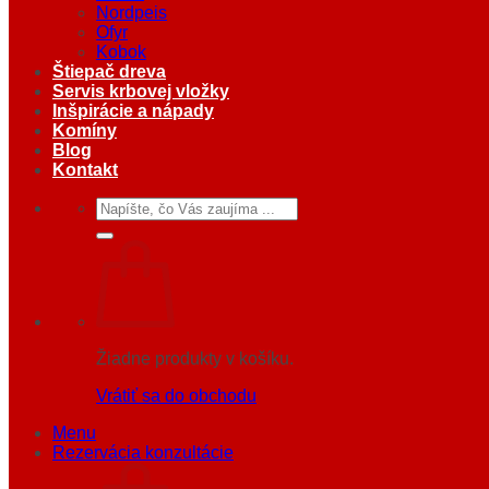
Nordpeis
Ofyr
Kobok
Štiepač dreva
Servis krbovej vložky
Inšpirácie a nápady
Komíny
Blog
Kontakt
Hľadať:
Žiadne produkty v košíku.
Vrátiť sa do obchodu
Menu
Rezervácia konzultácie