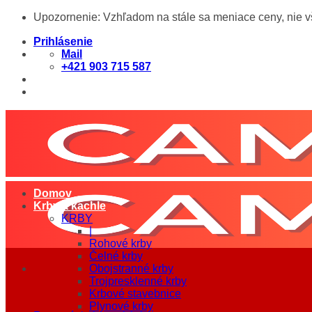
Skip
Upozornenie: Vzhľadom na stále sa meniace ceny, nie 
to
content
Prihlásenie
Mail
+421 903 715 587
Domov
Krby a kachle
KRBY
|
Rohové krby
Čelné krby
Obojstranné krby
Trojpresklenné krby
Krbové stavebnice
Plynové krby