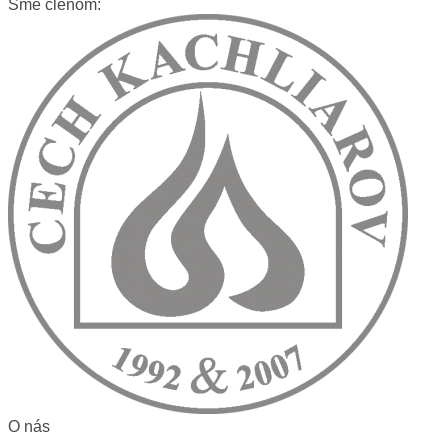
Sme členom:
O nás