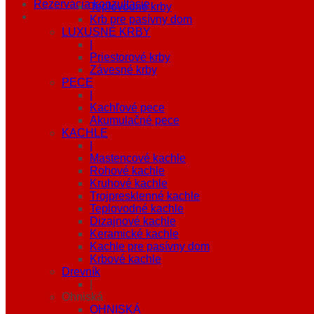
Rezervácia konzultácie
Teplovodné krby
Krb pre pasívny dom
LUXUSNÉ KRBY
|
Priestorové krby
Závesné krby
PECE
|
Kachľové pece
Akumulačné pece
KACHLE
|
Mastencové kachle
Rohové kachle
Kruhové kachle
Trojpresklenné kachle
Teplovodné kachle
Dizajnové kachle
Keramické kachle
Kachle pre pasívny dom
Krbové kachle
Drevník
|
Ohniská
OHNISKÁ