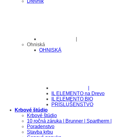
Drevník
|
Ohniská
OHNISKÁ
|
IL ELEMENTO na Drevo
IL ELEMENTO BIO
PRÍSLUŠENSTVO
Krbové štúdio
Krbové štúdio
10 ročná záruka | Brunner | Spartherm |
Poradenstvo
Stavba krbu