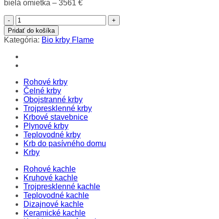
bielá omietka – 3561 €
množstvo
The
Pridať do košíka
Flame
Kategória:
Bio krby Flame
Rock
Rohové krby
Čelné krby
Obojstranné krby
Trojpresklenné krby
Krbové stavebnice
Plynové krby
Teplovodné krby
Krb do pasívného domu
Krby
Rohové kachle
Kruhové kachle
Trojpresklenné kachle
Teplovodné kachle
Dizajnové kachle
Keramické kachle