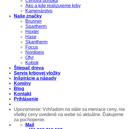
Cenová ponuka
Ako a kde realizujeme krby
Kamenárstvo
Naše značky
Brunner
Spartherm
Hoxter
Hase
Skantherm
Focus
Nordpeis
Ofyr
Kobok
Štiepač dreva
Servis krbovej vložky
Inšpirácie a nápady
Komíny
Blog
Kontakt
Prihlásenie
Upozornenie: Vzhľadom na stále sa meniace ceny, nie
všetky ceny uvedené na webe sú aktuálne. Ďakujeme
za pochopenie.
Mail