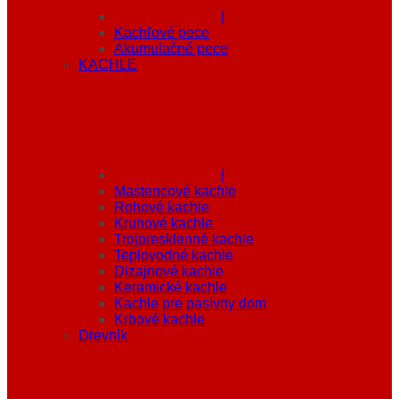
|
Kachľové pece
Akumulačné pece
KACHLE
|
Mastencové kachle
Rohové kachle
Kruhové kachle
Trojpresklenné kachle
Teplovodné kachle
Dizajnové kachle
Keramické kachle
Kachle pre pasívny dom
Krbové kachle
Drevník