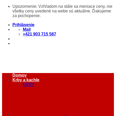
Skip
Upozornenie: Vzhľadom na stále sa meniace ceny, nie
to
všetky ceny uvedené na webe sú aktuálne. Ďakujeme
content
za pochopenie.
Prihlásenie
Mail
+421 903 715 587
Domov
Krby a kachle
KRBY