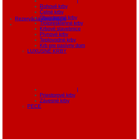
|
Rohové krby
Čelné krby
Obojstranné krby
Rezervácia konzultácie
Trojpresklenné krby
Krbové stavebnice
Plynové krby
Teplovodné krby
Krb pre pasívny dom
LUXUSNÉ KRBY
|
Priestorové krby
Závesné krby
PECE