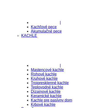
|
Kachľové pece
Akumulačné pece
KACHLE
|
Mastencové kachle
Rohové kachle
Kruhové kachle
Trojpresklenné kachle
Teplovodné kachle
Dizajnové kachle
Keramické kachle
Kachle pre pasívny dom
Krbové kachle