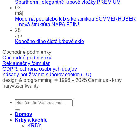
Spartherm | elegantné krbové vložky PREMIUM
03
máj
Moderná pec alebo krb s keramikou SOMMERHUBER
– nová štruktúra NAPA FEIN!
28
apr
Konečne dlho čisté krbové sklo
Obchodné podmienky
Obchodné podmienky
Reklamačný formulár
GDPR, ochrana osobnych údajov
Zásady používania súborov cookie (EÚ)
design & programming © 1996 – 2025 Caminus - krby
najvyššej kvality
Hľadať:
Domov
Krby a kachle
KRBY