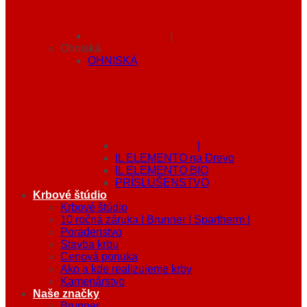
|
Ohniská
OHNISKÁ
|
IL ELEMENTO na Drevo
IL ELEMENTO BIO
PRÍSLUŠENSTVO
Krbové štúdio
Krbové štúdio
10 ročná záruka | Brunner | Spartherm |
Poradenstvo
Stavba krbu
Cenová ponuka
Ako a kde realizujeme krby
Kamenárstvo
Naše značky
Brunner