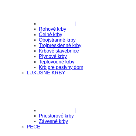
|
Rohové krby
Čelné krby
Obojstranné krby
Trojpresklenné krby
Krbové stavebnice
Plynové krby
Teplovodné krby
Krb pre pasívny dom
LUXUSNÉ KRBY
|
Priestorové krby
Závesné krby
PECE