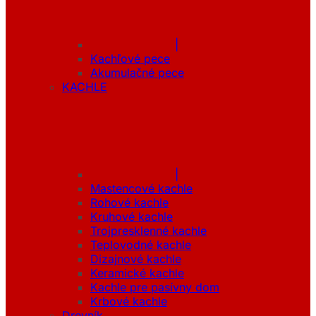
|
Kachľové pece
Akumulačné pece
KACHLE
|
Mastencové kachle
Rohové kachle
Kruhové kachle
Trojpresklenné kachle
Teplovodné kachle
Dizajnové kachle
Keramické kachle
Kachle pre pasívny dom
Krbové kachle
Drevník