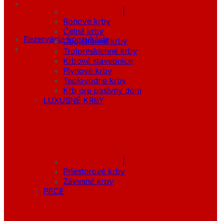
|
Rohové krby
Čelné krby
Rezervácia konzultácie
Obojstranné krby
Trojpresklenné krby
Krbové stavebnice
Plynové krby
Teplovodné krby
Krb pre pasívny dom
LUXUSNÉ KRBY
|
Priestorové krby
Závesné krby
PECE