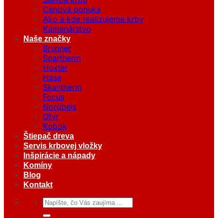
Cenová ponuka
Ako a kde realizujeme krby
Kamenárstvo
Naše značky
Brunner
Spartherm
Hoxter
Hase
Skantherm
Focus
Nordpeis
Ofyr
Kobok
Štiepač dreva
Servis krbovej vložky
Inšpirácie a nápady
Komíny
Blog
Kontakt
Hľadať: