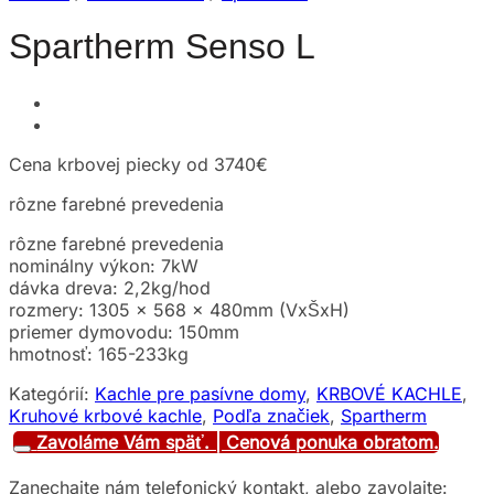
Spartherm Senso L
Cena krbovej piecky od
3740€
rôzne farebné prevedenia
rôzne farebné prevedenia
nominálny výkon: 7kW
dávka dreva: 2,2kg/hod
rozmery: 1305 x 568 x 480mm (VxŠxH)
priemer dymovodu: 150mm
hmotnosť: 165-233kg
Kategórií:
Kachle pre pasívne domy
,
KRBOVÉ KACHLE
,
Kruhové krbové kachle
,
Podľa značiek
,
Spartherm
Zavoláme Vám späť. | Cenová ponuka obratom.
Zanechajte nám telefonický kontakt, alebo zavolajte: