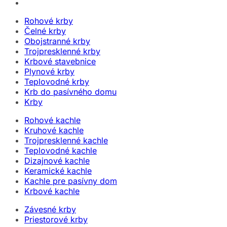
Rohové krby
Čelné krby
Obojstranné krby
Trojpresklenné krby
Krbové stavebnice
Plynové krby
Teplovodné krby
Krb do pasívného domu
Krby
Rohové kachle
Kruhové kachle
Trojpresklenné kachle
Teplovodné kachle
Dizajnové kachle
Keramické kachle
Kachle pre pasívny dom
Krbové kachle
Závesné krby
Priestorové krby