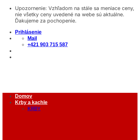
Skip
Upozornenie: Vzhľadom na stále sa meniace ceny,
to
nie všetky ceny uvedené na webe sú aktuálne.
content
Ďakujeme za pochopenie.
Prihlásenie
Mail
+421 903 715 587
Domov
Krby a kachle
KRBY