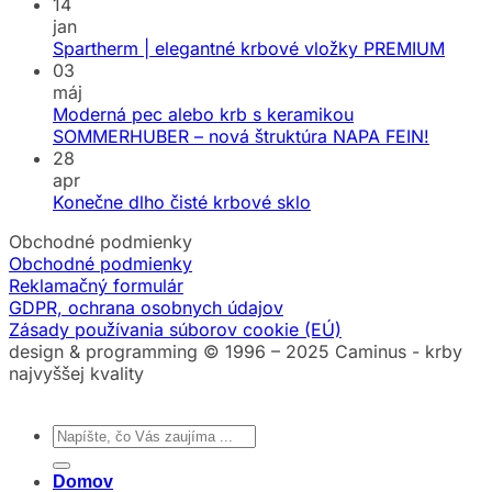
14
jan
Spartherm | elegantné krbové vložky PREMIUM
03
máj
Moderná pec alebo krb s keramikou
SOMMERHUBER – nová štruktúra NAPA FEIN!
28
apr
Konečne dlho čisté krbové sklo
Obchodné podmienky
Obchodné podmienky
Reklamačný formulár
GDPR, ochrana osobnych údajov
Zásady používania súborov cookie (EÚ)
design & programming © 1996 – 2025 Caminus - krby
najvyššej kvality
Hľadať:
Domov