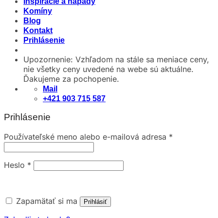
Inšpirácie a nápady
Komíny
Blog
Kontakt
Prihlásenie
Upozornenie: Vzhľadom na stále sa meniace ceny,
nie všetky ceny uvedené na webe sú aktuálne.
Ďakujeme za pochopenie.
Mail
+421 903 715 587
Prihlásenie
Používateľské meno alebo e-mailová adresa
*
Heslo
*
Zapamätať si ma
Prihlásiť