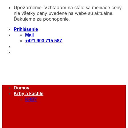
Skip
Upozornenie: Vzhľadom na stále sa meniace ceny,
to
nie všetky ceny uvedené na webe sú aktuálne.
content
Ďakujeme za pochopenie.
Prihlásenie
Mail
+421 903 715 587
Domov
Krby a kachle
KRBY