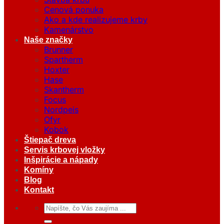
Cenová ponuka
Ako a kde realizujeme krby
Kamenárstvo
Naše značky
Brunner
Spartherm
Hoxter
Hase
Skantherm
Focus
Nordpeis
Ofyr
Kobok
Štiepač dreva
Servis krbovej vložky
Inšpirácie a nápady
Komíny
Blog
Kontakt
Hľadať: