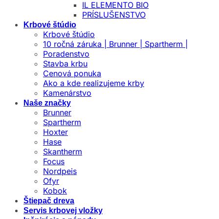
IL ELEMENTO BIO
PRÍSLUŠENSTVO
Krbové štúdio
Krbové štúdio
10 ročná záruka | Brunner | Spartherm |
Poradenstvo
Stavba krbu
Cenová ponuka
Ako a kde realizujeme krby
Kamenárstvo
Naše značky
Brunner
Spartherm
Hoxter
Hase
Skantherm
Focus
Nordpeis
Ofyr
Kobok
Štiepač dreva
Servis krbovej vložky