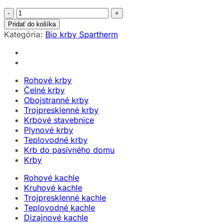
množstvo
Spartherm
Pridať do košíka
quadra
Kategória:
Bio krby Spartherm
wall
Rohové krby
Čelné krby
Obojstranné krby
Trojpresklenné krby
Krbové stavebnice
Plynové krby
Teplovodné krby
Krb do pasívného domu
Krby
Rohové kachle
Kruhové kachle
Trojpresklenné kachle
Teplovodné kachle
Dizajnové kachle