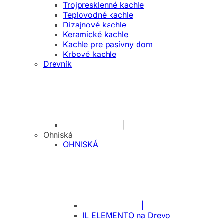
Trojpresklenné kachle
Teplovodné kachle
Dizajnové kachle
Keramické kachle
Kachle pre pasívny dom
Krbové kachle
Drevník
|
Ohniská
OHNISKÁ
|
IL ELEMENTO na Drevo