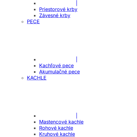
|
Priestorové krby
Závesné krby
PECE
|
Kachľové pece
Akumulačné pece
KACHLE
|
Mastencové kachle
Rohové kachle
Kruhové kachle