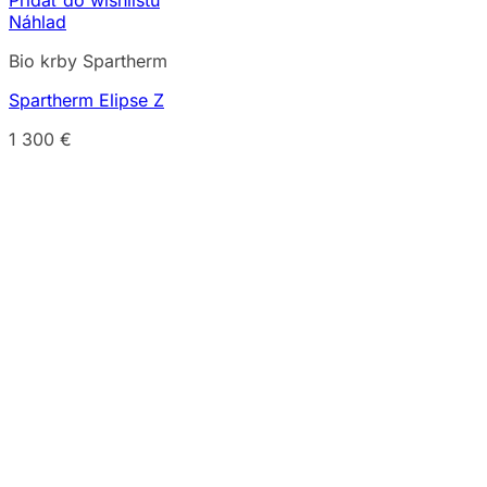
Pridať do wishlistu
Náhlad
Bio krby Spartherm
Spartherm Elipse Z
1 300
€