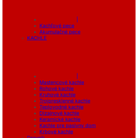
|
Kachľové pece
Akumulačné pece
KACHLE
|
Mastencové kachle
Rohové kachle
Kruhové kachle
Trojpresklenné kachle
Teplovodné kachle
Dizajnové kachle
Keramické kachle
Kachle pre pasívny dom
Krbové kachle
Drevník