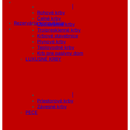
|
Rohové krby
Čelné krby
Rezervácia konzultácie
Obojstranné krby
Trojpresklenné krby
Krbové stavebnice
Plynové krby
Teplovodné krby
Krb pre pasívny dom
LUXUSNÉ KRBY
|
Priestorové krby
Závesné krby
PECE