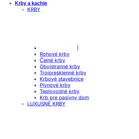
Krby a kachle
KRBY
|
Rohové krby
Čelné krby
Obojstranné krby
Trojpresklenné krby
Krbové stavebnice
Plynové krby
Teplovodné krby
Krb pre pasívny dom
LUXUSNÉ KRBY