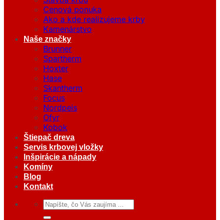
Cenová ponuka
Ako a kde realizujeme krby
Kamenárstvo
Naše značky
Brunner
Spartherm
Hoxter
Hase
Skantherm
Focus
Nordpeis
Ofyr
Kobok
Štiepač dreva
Servis krbovej vložky
Inšpirácie a nápady
Komíny
Blog
Kontakt
Hľadať: