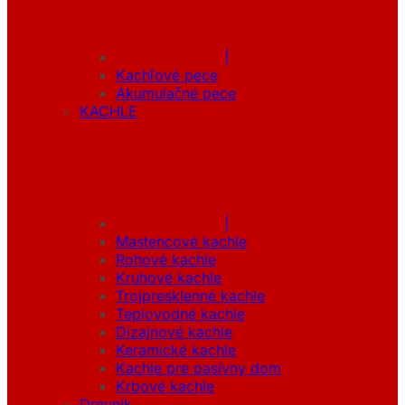
|
Kachľové pece
Akumulačné pece
KACHLE
|
Mastencové kachle
Rohové kachle
Kruhové kachle
Trojpresklenné kachle
Teplovodné kachle
Dizajnové kachle
Keramické kachle
Kachle pre pasívny dom
Krbové kachle
Drevník