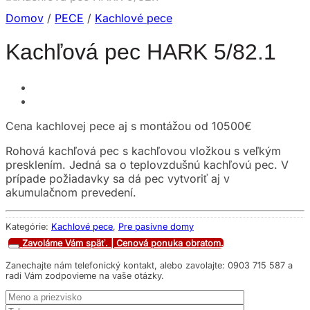
Domov
/
PECE
/
Kachlové pece
Kachľová pec HARK 5/82.1
Cena kachlovej pece aj s montážou od
10500€
Rohová kachľová pec s kachľovou vložkou s veľkým
presklením. Jedná sa o teplovzdušnú kachľovú pec. V
prípade požiadavky sa dá pec vytvoriť aj v
akumulačnom prevedení.
Kategórie:
Kachlové pece
,
Pre pasívne domy
Zavoláme Vám späť. | Cenová ponuka obratom.
Zanechajte nám telefonický kontakt, alebo zavolajte: 0903 715 587 a
radi Vám zodpovieme na vaše otázky.