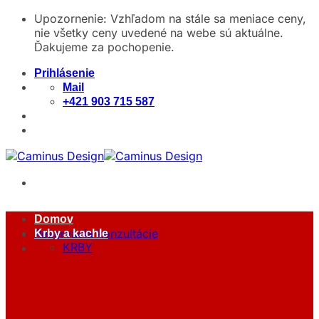
Skip
Upozornenie: Vzhľadom na stále sa meniace ceny,
to
nie všetky ceny uvedené na webe sú aktuálne.
content
Ďakujeme za pochopenie.
Prihlásenie
Mail
+421 903 715 587
Domov
Rezervácia konzultácie
Krby a kachle
KRBY