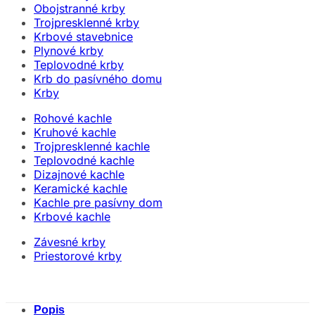
Obojstranné krby
Trojpresklenné krby
Krbové stavebnice
Plynové krby
Teplovodné krby
Krb do pasívného domu
Krby
Rohové kachle
Kruhové kachle
Trojpresklenné kachle
Teplovodné kachle
Dizajnové kachle
Keramické kachle
Kachle pre pasívny dom
Krbové kachle
Závesné krby
Priestorové krby
Popis