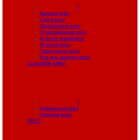
|
Rohové krby
Čelné krby
Obojstranné krby
Trojpresklenné krby
Krbové stavebnice
Plynové krby
Teplovodné krby
Krb pre pasívny dom
LUXUSNÉ KRBY
|
Priestorové krby
Závesné krby
PECE