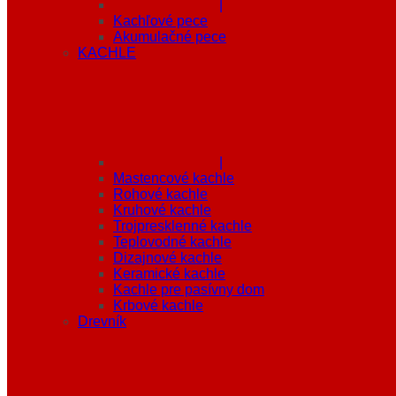
|
Kachľové pece
Akumulačné pece
KACHLE
|
Mastencové kachle
Rohové kachle
Kruhové kachle
Trojpresklenné kachle
Teplovodné kachle
Dizajnové kachle
Keramické kachle
Kachle pre pasívny dom
Krbové kachle
Drevník