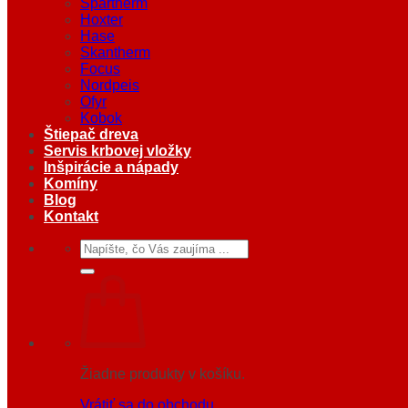
Spartherm
Hoxter
Hase
Skantherm
Focus
Nordpeis
Ofyr
Kobok
Štiepač dreva
Servis krbovej vložky
Inšpirácie a nápady
Komíny
Blog
Kontakt
Hľadať:
Žiadne produkty v košíku.
Vrátiť sa do obchodu