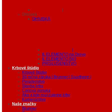
|
Ohniská
OHNISKÁ
|
IL ELEMENTO na Drevo
IL ELEMENTO BIO
PRÍSLUŠENSTVO
Krbové štúdio
Krbové štúdio
10 ročná záruka | Brunner | Spartherm |
Poradenstvo
Stavba krbu
Cenová ponuka
Ako a kde realizujeme krby
Kamenárstvo
Naše značky
Brunner