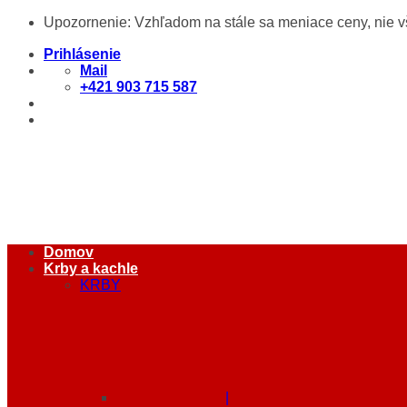
Skip
Upozornenie: Vzhľadom na stále sa meniace ceny, nie 
to
content
Prihlásenie
Mail
+421 903 715 587
Domov
Krby a kachle
KRBY
|