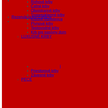
Rohové krby
Čelné krby
Obojstranné krby
Trojpresklenné krby
Rezervácia konzultácie
Krbové stavebnice
Plynové krby
Teplovodné krby
Krb pre pasívny dom
LUXUSNÉ KRBY
|
Priestorové krby
Závesné krby
PECE