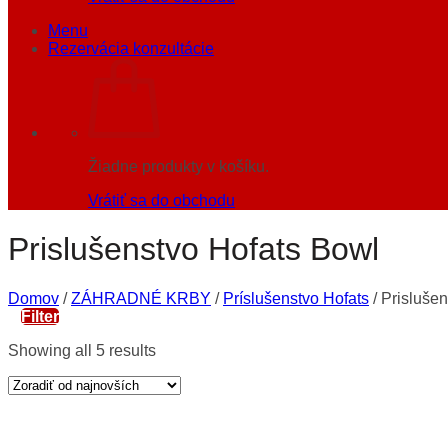
Menu
Rezervácia konzultácie
Žiadne produkty v košíku.
Vrátiť sa do obchodu
Prislušenstvo Hofats Bowl
Domov
/
ZÁHRADNÉ KRBY
/
Príslušenstvo Hofats
/
Prislušen
Filter
Showing all 5 results