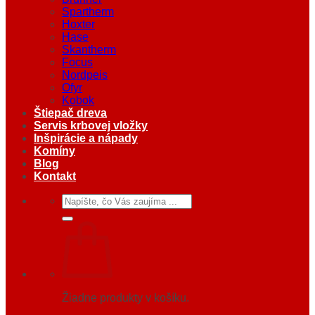
Spartherm
Hoxter
Hase
Skantherm
Focus
Nordpeis
Ofyr
Kobok
Štiepač dreva
Servis krbovej vložky
Inšpirácie a nápady
Komíny
Blog
Kontakt
Hľadať:
Žiadne produkty v košíku.