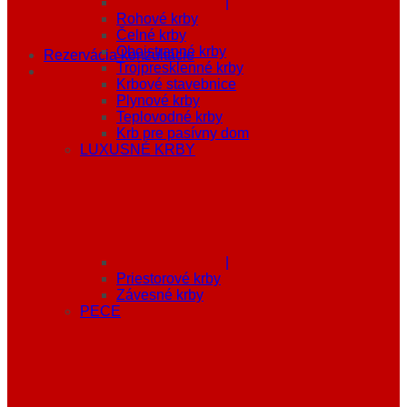
|
Rohové krby
Čelné krby
Obojstranné krby
Rezervácia konzultácie
Trojpresklenné krby
Krbové stavebnice
Plynové krby
Teplovodné krby
Krb pre pasívny dom
LUXUSNÉ KRBY
|
Priestorové krby
Závesné krby
PECE