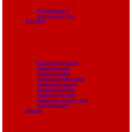
|
Kachľové pece
Akumulačné pece
KACHLE
|
Mastencové kachle
Rohové kachle
Kruhové kachle
Trojpresklenné kachle
Teplovodné kachle
Dizajnové kachle
Keramické kachle
Kachle pre pasívny dom
Krbové kachle
Drevník