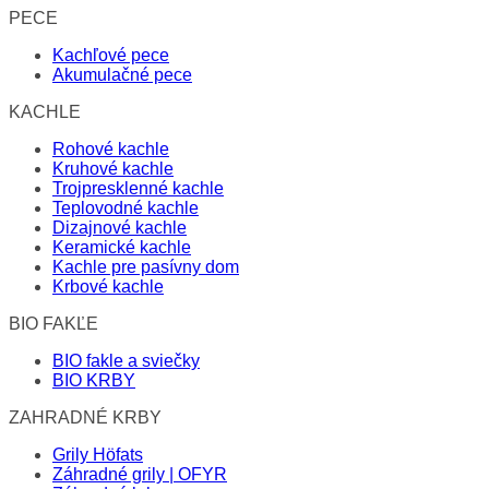
PECE
Kachľové pece
Akumulačné pece
KACHLE
Rohové kachle
Kruhové kachle
Trojpresklenné kachle
Teplovodné kachle
Dizajnové kachle
Keramické kachle
Kachle pre pasívny dom
Krbové kachle
BIO FAKĽE
BIO fakle a sviečky
BIO KRBY
ZAHRADNÉ KRBY
Grily Höfats
Záhradné grily | OFYR