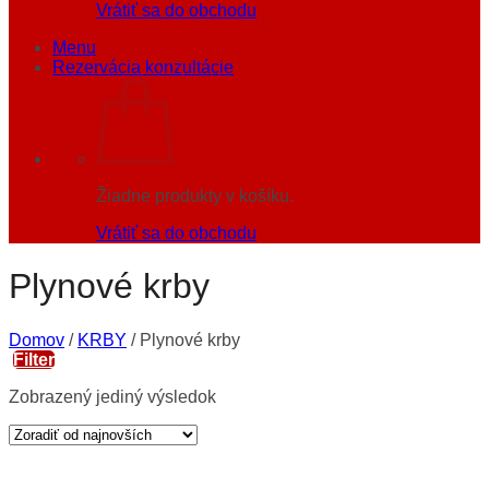
Vrátiť sa do obchodu
Menu
Rezervácia konzultácie
Žiadne produkty v košíku.
Vrátiť sa do obchodu
Plynové krby
Domov
/
KRBY
/
Plynové krby
Filter
Zobrazený jediný výsledok