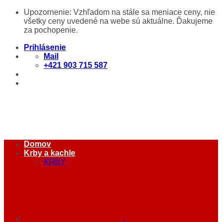
Skip
Upozornenie: Vzhľadom na stále sa meniace ceny, nie
to
všetky ceny uvedené na webe sú aktuálne. Ďakujeme
content
za pochopenie.
Prihlásenie
Mail
+421 903 715 587
Domov
Krby a kachle
KRBY