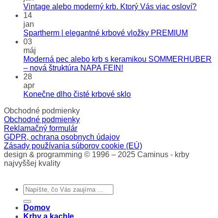
Vintage alebo moderný krb. Ktorý Vás viac osloví?
14
jan
Spartherm | elegantné krbové vložky PREMIUM
03
máj
Moderná pec alebo krb s keramikou SOMMERHUBER
– nová štruktúra NAPA FEIN!
28
apr
Konečne dlho čisté krbové sklo
Obchodné podmienky
Obchodné podmienky
Reklamačný formulár
GDPR, ochrana osobnych údajov
Zásady používania súborov cookie (EÚ)
design & programming © 1996 – 2025 Caminus - krby
najvyššej kvality
Hľadať:
Domov
Krby a kachle