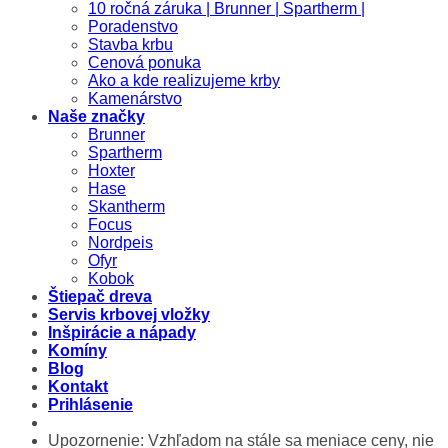
10 ročná záruka | Brunner | Spartherm |
Poradenstvo
Stavba krbu
Cenová ponuka
Ako a kde realizujeme krby
Kamenárstvo
Naše značky
Brunner
Spartherm
Hoxter
Hase
Skantherm
Focus
Nordpeis
Ofyr
Kobok
Štiepač dreva
Servis krbovej vložky
Inšpirácie a nápady
Komíny
Blog
Kontakt
Prihlásenie
Upozornenie: Vzhľadom na stále sa meniace ceny, nie