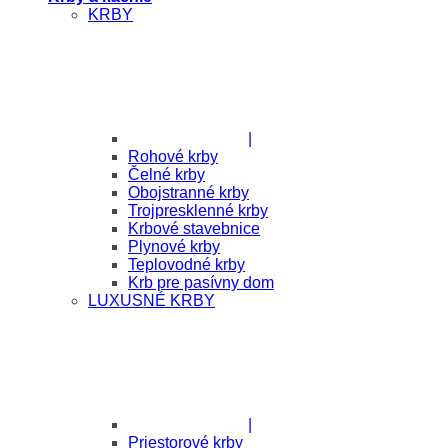
KRBY
|
Rohové krby
Čelné krby
Obojstranné krby
Trojpresklenné krby
Krbové stavebnice
Plynové krby
Teplovodné krby
Krb pre pasívny dom
LUXUSNÉ KRBY
|
Priestorové krby