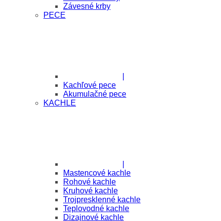
Závesné krby
PECE
|
Kachľové pece
Akumulačné pece
KACHLE
|
Mastencové kachle
Rohové kachle
Kruhové kachle
Trojpresklenné kachle
Teplovodné kachle
Dizajnové kachle