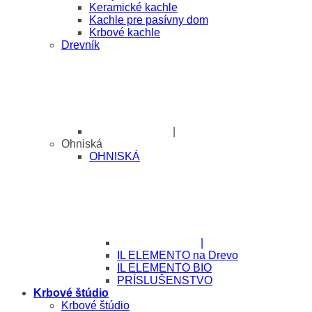
Keramické kachle
Kachle pre pasívny dom
Krbové kachle
Drevník
|
Ohniská
OHNISKÁ
|
IL ELEMENTO na Drevo
IL ELEMENTO BIO
PRÍSLUŠENSTVO
Krbové štúdio
Krbové štúdio