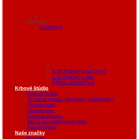
|
Ohniská
OHNISKÁ
|
IL ELEMENTO na Drevo
IL ELEMENTO BIO
PRÍSLUŠENSTVO
Krbové štúdio
Krbové štúdio
10 ročná záruka | Brunner | Spartherm |
Poradenstvo
Stavba krbu
Cenová ponuka
Ako a kde realizujeme krby
Kamenárstvo
Naše značky
Brunner