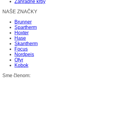
Záhradné krby
NAŠE ZNAČKY
Brunner
Spartherm
Hoxter
Hase
Skantherm
Focus
Nordpeis
Ofyr
Kobok
Sme členom: