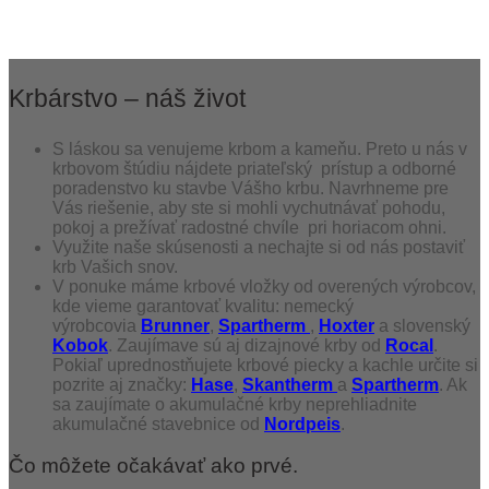
Krbárstvo – náš život
S láskou sa venujeme krbom a kameňu. Preto u nás v
krbovom štúdiu nájdete priateľský prístup a odborné
poradenstvo ku stavbe Vášho krbu. Navrhneme pre
Vás riešenie, aby ste si mohli vychutnávať pohodu,
pokoj a prežívať radostné chvíle pri horiacom ohni.
Využite naše skúsenosti a nechajte si od nás postaviť
krb Vašich snov.
V ponuke máme krbové vložky od overených výrobcov,
kde vieme garantovať kvalitu: nemecký
výrobcovia
Brunner
,
Spartherm
,
Hoxter
a slovenský
Kobok
. Zaujímave sú aj dizajnové krby od
Rocal
.
Pokiaľ uprednostňujete krbové piecky a kachle určite si
pozrite aj značky:
Hase
,
Skantherm
a
Spartherm
. Ak
sa zaujímate o akumulačné krby neprehliadnite
akumulačné stavebnice od
Nordpeis
.
Čo môžete očakávať ako prvé.