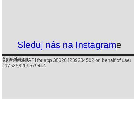
Sleduj nás na Instagram
e
Sme členom:
Cannot call API for app 380204239234502 on behalf of user
1175353209579444