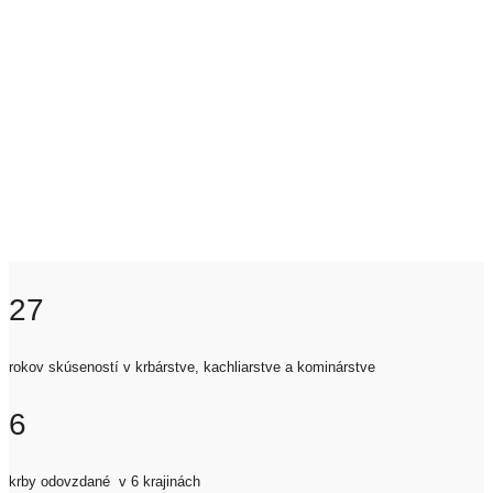
27
rokov skúseností v krbárstve, kachliarstve a kominárstve
6
krby odovzdané v 6 krajinách