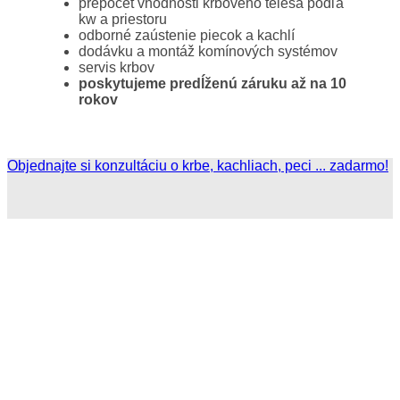
prepočet vhodnosti krbového telesa podľa
kw a priestoru
odborné zaústenie piecok a kachlí
dodávku a montáž komínových systémov
servis krbov
poskytujeme predĺženú záruku až na 10
rokov
Objednajte si konzultáciu o krbe, kachliach, peci ... zadarmo!