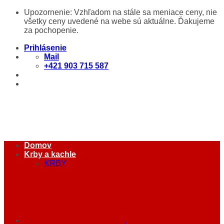
Skip
Upozornenie: Vzhľadom na stále sa meniace ceny, nie
to
všetky ceny uvedené na webe sú aktuálne. Ďakujeme
content
za pochopenie.
Prihlásenie
Mail
+421 903 715 587
Domov
Krby a kachle
KRBY