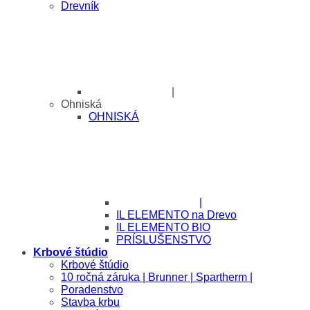
Drevník
|
Ohniská
OHNISKÁ
|
IL ELEMENTO na Drevo
IL ELEMENTO BIO
PRÍSLUŠENSTVO
Krbové štúdio
Krbové štúdio
10 ročná záruka | Brunner | Spartherm |
Poradenstvo
Stavba krbu