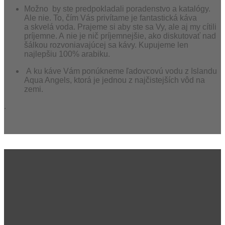
Možno by ste predpokladali poradenstvo a katalógy.
Ale nie. To, čím Vás privítame je fantastická káva
a skvelá voda. Prajeme si aby ste sa Vy, ale aj my cítili
príjemne. A nie je nič príjemnejšie, ako diskutovať nad
šálkou rozvoniavajúcej sa kávy. Kupujeme len
najlepšiu 100% arabiku.
A ku káve Vám ponúkneme ľadovcovú vodu z Islandu
Aqua Angels, ktorá je jednou z najčistejších vôd na
zemi.
.