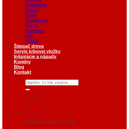
Spartherm
Hoxter
Hase
Skantherm
Focus
Nordpeis
Ofyr
Kobok
Štiepač dreva
Servis krbovej vložky
Inšpirácie a nápady
Komíny
Blog
Kontakt
Hľadať:
Žiadne produkty v košíku.