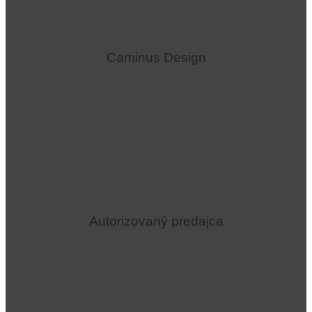
Caminus Design
Sme odborná firma s 27 ročnými skúsenosťami v odbore
kachliarstvo, krbárstvo a kamenárstvo.
Autorizovaný predajca
Sme autorizovaný predajca značiek Spartherm, Brunner,
Hoxter, Hase, Skantherm, Nordpeis, Focus, Kobok
a komínových systémov Jeremias pre odbornú montáž
a zaústenie.