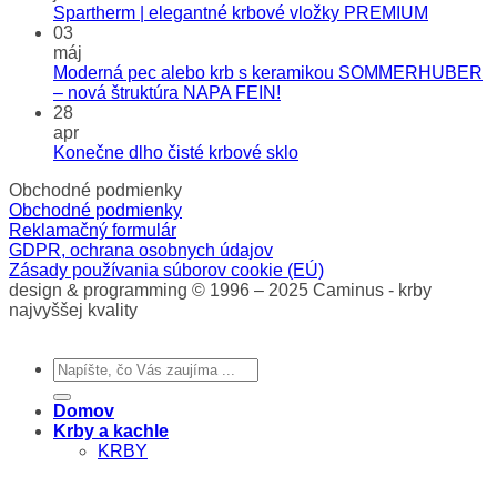
Spartherm | elegantné krbové vložky PREMIUM
03
máj
Moderná pec alebo krb s keramikou SOMMERHUBER
– nová štruktúra NAPA FEIN!
28
apr
Konečne dlho čisté krbové sklo
Obchodné podmienky
Obchodné podmienky
Reklamačný formulár
GDPR, ochrana osobnych údajov
Zásady používania súborov cookie (EÚ)
design & programming © 1996 – 2025 Caminus - krby
najvyššej kvality
Hľadať:
Domov
Krby a kachle
KRBY