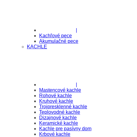
|
Kachľové pece
Akumulačné pece
KACHLE
|
Mastencové kachle
Rohové kachle
Kruhové kachle
Trojpresklenné kachle
Teplovodné kachle
Dizajnové kachle
Keramické kachle
Kachle pre pasívny dom
Krbové kachle