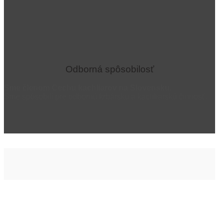
Odborná spôsobilosť
Sme členom Cechu kachliarov na Slovensku.
Sme spôsobilí pre odbornú krbársku a kachliarskú činnosť.