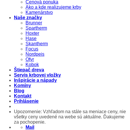
Cenová ponuka
Ako a kde realizujeme krby
Kamenárstvo
Naše značky
Brunner
Spartherm
Hoxter
Hase
Skantherm
Focus
Nordpeis
Ofyr
Kobok
Štiepač dreva
Servis krbovej vložky
Inšpirácie a nápady
Komíny
Blog
Kontakt
Prihlásenie
Upozornenie: Vzhľadom na stále sa meniace ceny, nie
všetky ceny uvedené na webe sú aktuálne. Ďakujeme
za pochopenie.
Mail