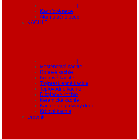
|
Kachľové pece
Akumulačné pece
KACHLE
|
Mastencové kachle
Rohové kachle
Kruhové kachle
Trojpresklenné kachle
Teplovodné kachle
Dizajnové kachle
Keramické kachle
Kachle pre pasívny dom
Krbové kachle
Drevník