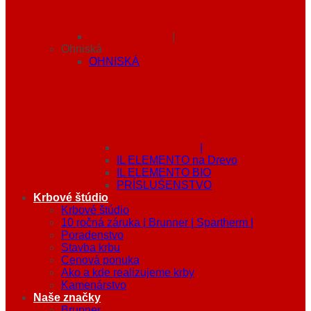
|
Ohniská
OHNISKÁ
|
IL ELEMENTO na Drevo
IL ELEMENTO BIO
PRÍSLUŠENSTVO
Krbové štúdio
Krbové štúdio
10 ročná záruka | Brunner | Spartherm |
Poradenstvo
Stavba krbu
Cenová ponuka
Ako a kde realizujeme krby
Kamenárstvo
Naše značky
Brunner