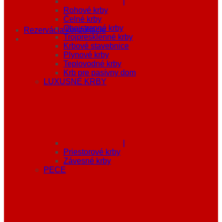
|
Rohové krby
Čelné krby
Obojstranné krby
Rezervácia konzultácie
Trojpresklenné krby
Krbové stavebnice
Plynové krby
Teplovodné krby
Krb pre pasívny dom
LUXUSNÉ KRBY
|
Priestorové krby
Závesné krby
PECE