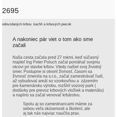
2695
odovzdaných krbov, kachlí a krbových piecok
A nakoniec pár viet o tom ako sme
začali
Naša cesta začala pred 27 rokmi, keď súčasný
majiteľ Ing Peter Poluch začal pomáhať svojmu
otcovi pri stavbe krbov. Vtedy našiel svoj životný
smer. Postupne si otvoril živnosť, časom sa
živnosť zmenila na s.r.o., začal zamestnávať ľudí,
až vybudoval areál so vzorkovňou a zázemím
pre kamenársku výrobu, rozšíril vozový park (
dodávky pre prevoz krbových vložiek a materiálu)
a naplno sa začal venovať krbárstvu.
Spolu aj so zamestnancami máme za
sebou veľa skúsenosti a školení, ale
aj tak nás najviac naučila prax.